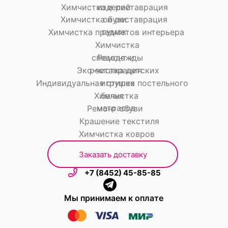
Химчистка и реставрация
изделий
Химчистка и реставрация
обуви
сумок
Химчистка предметов интерьера
Химчистка
спецодежды
Ремонт и
Эко-чистка детских
реставрация
Индивидуальная стирка постельного
игрушек
Химчистка
белья
матрасов
Ремонт обуви
Крашение текстиля
Химчистка ковров
Заказать доставку
+7 (8452) 45-85-85
Мы принимаем к оплате