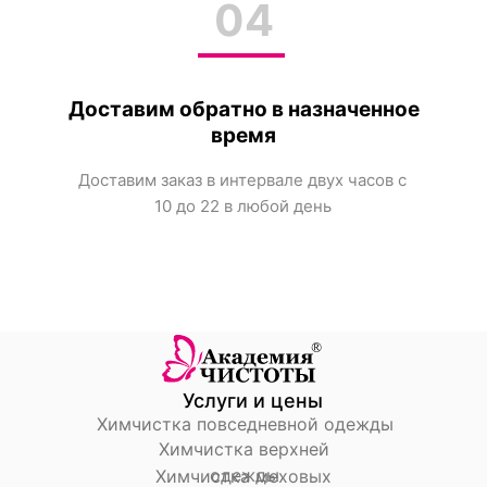
04
Доставим обратно в назначенное
Мы работаем для занятых
Доступ к чат боту в Телеграм
людей и для тех, кто знает
время
цену своим вещам. Закажите
звонок, чтобы получить
Доставим заказ в интервале двух часов с
консультацию по услугам.
10 до 22 в любой день
Услуги и цены
Химчистка повседневной одежды
Химчистка верхней
одежды
Химчистка меховых